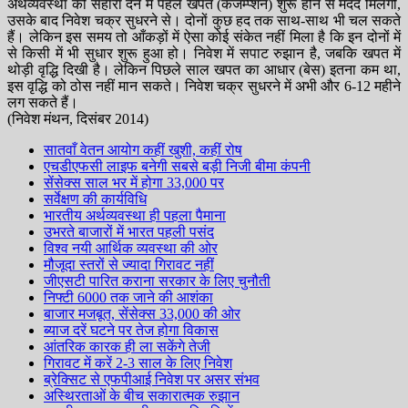
अर्थव्यवस्था को सहारा देने में पहले खपत (कंजम्प्शन) शुरू होने से मदद मिलेगी,
उसके बाद निवेश चक्र सुधरने से। दोनों कुछ हद तक साथ-साथ भी चल सकते
हैं। लेकिन इस समय तो आँकड़ों में ऐसा कोई संकेत नहीं मिला है कि इन दोनों में
से किसी में भी सुधार शुरू हुआ हो। निवेश में सपाट रुझान है, जबकि खपत में
थोड़ी वृद्धि दिखी है। लेकिन पिछले साल खपत का आधार (बेस) इतना कम था,
इस वृद्धि को ठोस नहीं मान सकते। निवेश चक्र सुधरने में अभी और 6-12 महीने
लग सकते हैं।
(निवेश मंथन, दिसंबर 2014)
सातवाँ वेतन आयोग कहीं खुशी, कहीं रोष
एचडीएफसी लाइफ बनेगी सबसे बड़ी निजी बीमा कंपनी
सेंसेक्स साल भर में होगा 33,000 पर
सर्वेक्षण की कार्यविधि
भारतीय अर्थव्यवस्था ही पहला पैमाना
उभरते बाजारों में भारत पहली पसंद
विश्व नयी आर्थिक व्यवस्था की ओर
मौजूदा स्तरों से ज्यादा गिरावट नहीं
जीएसटी पारित कराना सरकार के लिए चुनौती
निफ्टी 6000 तक जाने की आशंका
बाजार मजबूत, सेंसेक्स 33,000 की ओर
ब्याज दरें घटने पर तेज होगा विकास
आंतरिक कारक ही ला सकेंगे तेजी
गिरावट में करें 2-3 साल के लिए निवेश
ब्रेक्सिट से एफपीआई निवेश पर असर संभव
अस्थिरताओं के बीच सकारात्मक रुझान