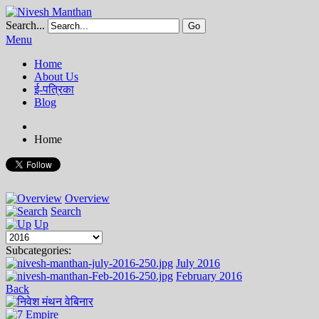
Search...
Go
Menu
Home
About Us
ई-पत्रिका
Blog
Home
Overview
Search
Up
Subcategories:
July 2016
February 2016
Back