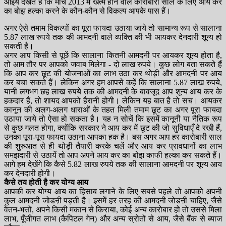
आइये देखते हैं कि मार्च 2013 में खत्म होने वाले कारोबारी साल के लिए आय कर
का बोझ हल्का करने के कौन-कौन से विकल्प आपके पास हैं।
अगर ऐसे तमाम विकल्पों का पूरा फायदा उठाया जाये तो सामान्य रूप से सालाना
5.87 लाख रुपये तक की आमदनी वाले व्यक्ति की भी आयकर देनदारी शून्य हो
सकती है।
अगर आप किसी से पूछें कि सालाना कितनी आमदनी पर आयकर शून्य होता है,
तो आम तौर पर आपको जवाब मिलेगा - दो लाख रुपये। कुछ लोग बता सकते हैं
कि आप कर छूट की योजनाओं का लाभ उठा कर थोड़ी और आमदनी पर आय
कर बचा सकते हैं। लेकिन अगर हम आपसे कहें कि सालाना 5.87 लाख रुपये,
यानी लगभग छह लाख रुपये तक की आमदनी के बावजूद आप शून्य आय कर के
हकदार हैं, तो शायद आपको हैरानी होगी। लेकिन यह बात है तो सच। आयकर
कानून की अलग-अलग धाराओं के तहत मिली तमाम छूट का अगर पूरा फायदा
उठाया जाये तो ऐसा हो सकता है। यह न सोचें कि इसमें कानूनी या नैतिक रूप
से कुछ गलत होगा, क्योंकि सरकार ने आय कर में छूट की जो सुविधाएँ दे रखी हैं,
उनका पूरा-पूरा फायदा उठाना आपका हक है। बस अगर आप हर कारोबारी साल
की शुरुआत से ही थोड़ी तैयारी करके चलें और आय कर प्रावधानों का लाभ
समझदारी से उठायें तो आप अपने आय कर का बोझ काफी हल्का कर सकते हैं।
आगे हम देखेंगे कि कैसे 5.82 लाख रुपये तक की सालाना आमदनी पर शून्य आय
कर देनदारी होगी।
कैसे तय होती है कर योग्य आय
आपकी कर योग्य आय का हिसाब लगाने के लिए सबसे पहले तो आपको अपनी
कुल आमदनी जोडऩी पड़ती है। इसमें हर तरह की आमदनी जोडऩी चाहिए, जैसे
वेतन-भत्तों, अपने किसी मकान से किराया, कोई अन्य कारोबार हो तो उससे मिला
लाभ, पूँजीगत लाभ (कैपिटल गेन) और अन्य स्रोतों से आय, जैसे बैंक से ब्याज