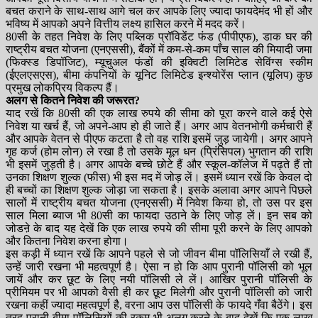
बचत कराने के साथ-साथ आगे चल कर आपके लिए ज्यादा फायदेमंद भी हों और
भविष्य में आपको अपने वित्तीय लक्ष्य हासिल करने में मदद करें।
80सी के तहत निवेश के लिए पब्लिक प्रॉविडेंट फंड (पीपीएफ), डाक घर की
राष्ट्रीय बचत योजना (एनएससी), बैंकों में कम-से-कम पाँच साल की मियादी जमा
(फिक्स्ड डिपॉजिट), म्यूचुअल फंडों की इक्विटी लिमिटेड सेविंग्स स्कीम
(ईएलएसएस), बीमा कंपनियों के यूनिट लिमिटेड इन्श्योरेंस प्लान (यूलिप) कुछ
प्रमुख लोकप्रिय विकल्प हैं।
अलग से कितने निवेश की जरूरत?
याद रखें कि 80सी की एक लाख रुपये की सीमा को पूरा करने वाले कई ऐसे
निवेश या खर्च हैं, जो अपने-आप हो ही जाते हैं। अगर आप वेतनभोगी कर्मचारी हैं
और आपके वेतन से पीएफ कटता है तो वह राशि इसमें जुड़ जायेगी। अगर आपने
गृह कर्ज (होम लोन) ले रखा है तो उसके मूल धन (प्रिंसिपल) भुगतान की राशि
भी इसमें जुड़ती है। अगर आपके बच्चे छोटे हैं और स्कूल-कॉलेज में पढ़ते हैं तो
उनका शिक्षण शुल्क (फीस) भी इस मद में जोड़ लें। इसमें ध्यान रखें कि केवल दो
ही बच्चों का शिक्षण शुल्क जोड़ा जा सकता है। इसके अलावा अगर आपने पिछले
सालों में राष्ट्रीय बचत योजना (एनएससी) में निवेश किया हो, तो उस पर इस
साल मिला ब्याज भी 80सी का फायदा उठाने के लिए जोड़ लें। इन सब को
जोडऩे के बाद यह देखें कि एक लाख रुपये की सीमा पूरी करने के लिए आपको
और कितना निवेश करना होगा।
इस कड़ी में ध्यान रखें कि आपने पहले से जो जीवन बीमा पॉलिसियाँ ले रखी हैं,
उन्हें जारी रखना भी महत्वपूर्ण है। ऐसा न हो कि आप पुरानी पॉलिसी को भूल
जायें और कर छूट के लिए नयी पॉलिसी ले लें। आखिर पुरानी पॉलिसी के
प्रीमियम पर भी आपको वैसी ही कर छूट मिलेगी और पुरानी पॉलिसी को जारी
रखना कहीं ज्यादा महत्वपूर्ण है, वरना आप उस पॉलिसी के फायदे गँवा बैठेंगे। इस
तरह पुरानी बीमा पॉलिसियों की रकम भी अलग करने के बाद देखें कि एक लाख