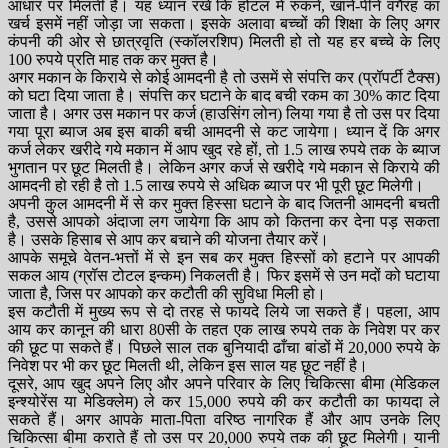
आधार पर मिलती है। यह ध्यान रखें कि होटल में रुकने, खाने-पीने वगैरह का
खर्च इसमें नहीं जोड़ा जा सकता। इसके अलावा बच्चों की शिक्षा के लिए अगर
कंपनी की ओर से छात्रवृति (स्कॉलरशिप) मिलती हो तो यह हर बच्चे के लिए
100 रुपये प्रति माह तक कर मुक्त है।
अगर मकान के किराये से कोई आमदनी है तो उसमें से संपत्ति कर (प्रॉपर्टी टैक्स)
को घटा दिया जाता है। संपत्ति कर घटाने के बाद बची रकम का 30% काट दिया
जाता है। अगर उस मकान पर कर्ज (हाउसिंग लोन) लिया गया है तो उस पर दिया
गया पूरा ब्याज अब इस बाकी बची आमदनी से कट जायेगा। ध्यान दें कि अगर
कर्ज लेकर खरीदे गये मकान में आप खुद रहे हों, तो 1.5 लाख रुपये तक के ब्याज
भुगतान पर छूट मिलती है। लेकिन अगर कर्ज से खरीदे गये मकान से किराये की
आमदनी हो रही है तो 1.5 लाख रुपये से अधिक ब्याज पर भी पूरी छूट मिलेगी।
अपनी कुल आमदनी में से कर मुक्त हिस्सा घटाने के बाद जितनी आमदनी बचती
है, उससे आपको अंदाजा लग जायेगा कि आप को कितना कर देना पड़ सकता
है। उसके हिसाब से आप कर बचाने की योजना तैयार करें।
आपके समूचे वेतन-भत्तों में से इन सब कर मुक्त हिस्सों को हटाने पर आपकी
सकल आय (ग्रॉस टोटल इन्कम) निकलती है। फिर इसमें से उन मदों को घटाया
जाता है, जिस पर आपको कर कटौती की सुविधा मिली हो।
इस कटौती में मुख्य रूप से दो तरह से फायदे लिये जा सकते हैं। पहला, आप
आय कर कानून की धारा 80सी के तहत एक लाख रुपये तक के निवेश पर कर
की छूट पा सकते हैं। पिछले साल तक बुनियादी ढाँचा बांडों में 20,000 रुपये के
निवेश पर भी कर छूट मिलती थी, लेकिन इस साल यह छूट नहीं है।
दूसरे, आप खुद अपने लिए और अपने परिवार के लिए चिकित्सा बीमा (मेडिकल
इन्श्योरेंस या मेडिक्लेम) ले कर 15,000 रुपये की कर कटौती का फायदा ले
सकते हैं। अगर आपके माता-पिता वरिष्ठ नागरिक हैं और आप उनके लिए
चिकित्सा बीमा कराते हैं तो उस पर 20,000 रुपये तक की छूट मिलेगी। यानी