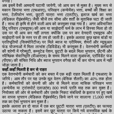
वगैरह।
अब इसमें वैसी आमदनी घटायी जायेगी, जो आय कर से मुक्त है। मुख्य रूप से
मकान किराया भत्ता (एचआरए), परिवहन (कन्वेयेंस) भत्ता, बच्चों की शिक्षा का
भत्ता, टेलीफोन भत्ता, छुट्टी यात्रा भत्ता (एलटीए), इलाज खर्च का भत्ता
(मेडिकल रीइंबर्समेंट) जैसी चीजें तय सीमा और शर्तों के मुताबिक घटा दी जाती
हैं। साथ ही कृषि से होने वाली आय को करमुक्त रखा गया है। अगर अविभाजित
हिंदू परिवार (एचयूएफ) की आय या साझेदारी फर्म के लाभ में हिस्सा मिला हो तो
उस पर भी आय कर नहीं लगता क्योंकि उस पर कर देनदारी एचयूएफ और
साझेदारी फर्म के स्तर पर ही तय हो जाती है। इसके अलावा कुछ खास बांडों या
प्रतिभूतियों (सिक्योरिटीज) पर मिले ब्याज या प्रीमियम, शेयरों और म्यूचुअल
फंड योजनाओं में मिला लाभांश (डिविडेंड) भी करमुक्त है। वेतनभोगी कर्मचारी
की श्रेणी में ग्रैच्युटी, कम्युटेड पेंशन, छुट्टी के बदले मिला भुगतान, छँटनी और
स्वैच्छिक सेवानिवृति (वीआरएस) के समय मिलने वाला मुआवजा, प्रॉविडेंट फंड
(पीएफ) की संचित निधि और ब्याज भुगतान वगैरह को भी कर योग्य आय में नहीं
जोड़ा जाता है।
कहाँ-कहाँ मिलती है कर से राहत
एक वेतनभोगी कर्मचारी को कर बचत में एक बड़ी राहत मिलती है एचआरए के
जरिये। आम तौर पर यह उनके मूल वेतन (बेसिक सैलरी) का 40% तक होता
है। कर्मचारियों को कंपनी की ओर से मिलने वाला मासिक परिवहन भत्ता
(कन्वेयेंस या ट्रांसपोर्ट एलाउएंस) 800 रुपये प्रति माह तक कर मुक्त है।
नियोक्ता की ओर से कर्मचारी और उसके निकट संबंधियों के इलाज पर हुए खर्च
का वापस भुगतान (मेडिकल रीइंबर्समेंट) किये जाने पर सालाना 15,000 रुपये
तक का ऐसा भुगतान कर मुक्त है।
इसके अलावा हर दो साल में एक बार छुट्टी यात्रा भत्ता (एलटीए) का फायदा
उठाया जा सकता है। इसमें कर छूट यात्रा पर किये गये वास्तविक खर्च के