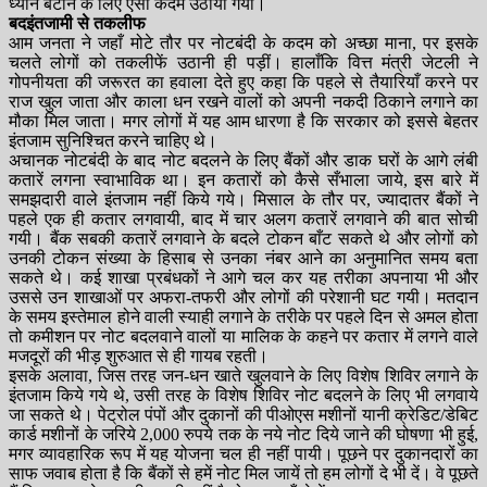
ध्यान बँटाने के लिए ऐसा कदम उठाया गया।
बदइंतजामी से तकलीफ
आम जनता ने जहाँ मोटे तौर पर नोटबंदी के कदम को अच्छा माना, पर इसके
चलते लोगों को तकलीफें उठानी ही पड़ीं। हालाँकि वित्त मंत्री जेटली ने
गोपनीयता की जरूरत का हवाला देते हुए कहा कि पहले से तैयारियाँ करने पर
राज खुल जाता और काला धन रखने वालों को अपनी नकदी ठिकाने लगाने का
मौका मिल जाता। मगर लोगों में यह आम धारणा है कि सरकार को इससे बेहतर
इंतजाम सुनिश्चित करने चाहिए थे।
अचानक नोटबंदी के बाद नोट बदलने के लिए बैंकों और डाक घरों के आगे लंबी
कतारें लगना स्वाभाविक था। इन कतारों को कैसे सँभाला जाये, इस बारे में
समझदारी वाले इंतजाम नहीं किये गये। मिसाल के तौर पर, ज्यादातर बैंकों ने
पहले एक ही कतार लगवायी, बाद में चार अलग कतारें लगवाने की बात सोची
गयी। बैंक सबकी कतारें लगवाने के बदले टोकन बाँट सकते थे और लोगों को
उनकी टोकन संख्या के हिसाब से उनका नंबर आने का अनुमानित समय बता
सकते थे। कई शाखा प्रबंधकों ने आगे चल कर यह तरीका अपनाया भी और
उससे उन शाखाओं पर अफरा-तफरी और लोगों की परेशानी घट गयी। मतदान
के समय इस्तेमाल होने वाली स्याही लगाने के तरीके पर पहले दिन से अमल होता
तो कमीशन पर नोट बदलवाने वालों या मालिक के कहने पर कतार में लगने वाले
मजदूरों की भीड़ शुरुआत से ही गायब रहती।
इसके अलावा, जिस तरह जन-धन खाते खुलवाने के लिए विशेष शिविर लगाने के
इंतजाम किये गये थे, उसी तरह के विशेष शिविर नोट बदलने के लिए भी लगवाये
जा सकते थे। पेट्रोल पंपों और दुकानों की पीओएस मशीनों यानी क्रेडिट/डेबिट
कार्ड मशीनों के जरिये 2,000 रुपये तक के नये नोट दिये जाने की घोषणा भी हुई,
मगर व्यावहारिक रूप में यह योजना चल ही नहीं पायी। पूछने पर दुकानदारों का
साफ जवाब होता है कि बैंकों से हमें नोट मिल जायें तो हम लोगों दे भी दें। वे पूछते