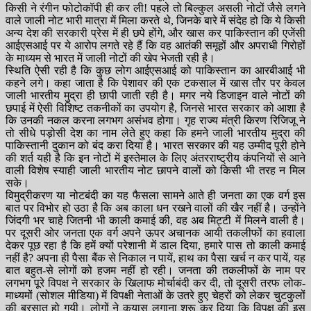
किसी ने रंगीन फोटोकॉपी ही कर ली! पहले तो बिल्कुल असली नोटों जैसे लगने
वाले जाली नोट भारी मात्रा में मिला करते थे, जिनके बारे में संदेह हो कि ये किसी
अन्य देश की सरकारी प्रेस में ही छपे होंगे, और खास कर पाकिस्तान की एजेंसी
आईएसआई पर ये आरोप लगते रहे हैं कि वह आतंकी समूहों और अपराधी गिरोहों
के माध्यम से भारत में जाली नोटों की खेप भेजती रही है।
स्थिति ऐसी रही है कि कुछ लोग आईएसआई को पाकिस्तान का आरबीआई भी
कहने लगे। कहा जाता है कि पेशावर की एक टकसाल में खास तौर पर केवल
जाली भारतीय मुद्रा ही छापी जाती रही है। मगर नये डिजाइन वाले नोटों की
छपाई में ऐसी विशिष्ट तकनीकों का उपयोग है, जिनसे भारत सरकार को आशा है
कि उनकी नकल करना लगभग असंभव होगा। गृह राज्य मंत्री किरण रिजिजू ने
तो सीधे पड़ोसी देश का नाम लेते हुए कहा कि हमने जाली भारतीय मुद्रा की
पाकिस्तानी दुकान को बंद करा दिया है। भारत सरकार की यह उम्मीद पूरी होने
की शर्त यही है कि इन नोटों में इस्तेमाल के लिए अंतरराष्ट्रीय कंपनियों से आने
वाली विशेष स्याही जाली भारतीय नोट छापने वालों को किसी भी तरह न मिल
सके।
विमुद्रीकरण या नोटबंदी का यह फैसला सामने आते ही जनता का एक वर्ग इस
बात पर विभोर हो उठा है कि अब काला धन रखने वालों की खैर नहीं है। उन्होंने
जिंदगी भर चाहे जितनी भी काली कमाई की, वह अब मिट्टी में मिलने वाली है।
पर दूसरी ओर जनता एक वर्ग अपने ऊपर अचानक आयी तकलीफों का हवाला
देकर पूछ रहा है कि हमें क्यों परेशानी में डाल दिया, हमारे पास तो काली कमाई
नहीं है? अपना ही पैसा बैंक से निकाल न पायें, हाथ का पैसा खर्च न कर पायें, यह
बात बहुत-से लोगों को हजम नहीं हो रही। जनता की तकलीफों के नाम पर
लगभग पूरे विपक्ष ने सरकार के खिलाफ मोर्चाबंदी कर दी, तो दूसरी तरफ लोक-
माध्यमों (सोशल मीडिया) में विपक्षी नेताओं के उतरे हुए चेहरों को लेकर चुटकुलों
की बरसात हो गयी। लोगों ने कयास लगाना शुरू कर दिया कि विपक्ष की इस