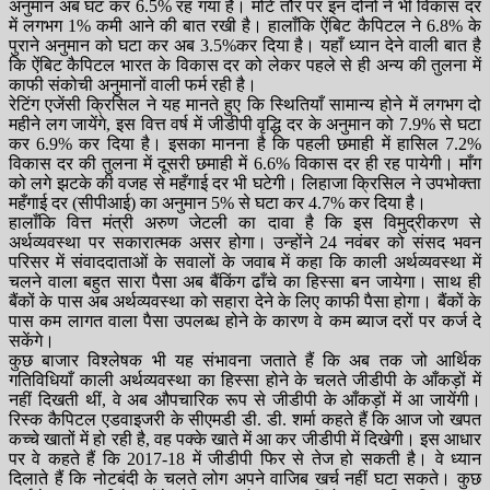
अनुमान अब घट कर 6.5% रह गया है। मोटे तौर पर इन दोनों ने भी विकास दर
में लगभग 1% कमी आने की बात रखी है। हालाँकि ऐंबिट कैपिटल ने 6.8% के
पुराने अनुमान को घटा कर अब 3.5%कर दिया है। यहाँ ध्यान देने वाली बात है
कि ऐंबिट कैपिटल भारत के विकास दर को लेकर पहले से ही अन्य की तुलना में
काफी संकोची अनुमानों वाली फर्म रही है।
रेटिंग एजेंसी क्रिसिल ने यह मानते हुए कि स्थितियाँ सामान्य होने में लगभग दो
महीने लग जायेंगे, इस वित्त वर्ष में जीडीपी वृद्धि दर के अनुमान को 7.9% से घटा
कर 6.9% कर दिया है। इसका मानना है कि पहली छमाही में हासिल 7.2%
विकास दर की तुलना में दूसरी छमाही में 6.6% विकास दर ही रह पायेगी। माँग
को लगे झटके की वजह से महँगाई दर भी घटेगी। लिहाजा क्रिसिल ने उपभोक्ता
महँगाई दर (सीपीआई) का अनुमान 5% से घटा कर 4.7% कर दिया है।
हालाँकि वित्त मंत्री अरुण जेटली का दावा है कि इस विमुद्रीकरण से
अर्थव्यवस्था पर सकारात्मक असर होगा। उन्होंने 24 नवंबर को संसद भवन
परिसर में संवाददाताओं के सवालों के जवाब में कहा कि काली अर्थव्यवस्था में
चलने वाला बहुत सारा पैसा अब बैंकिंग ढाँचे का हिस्सा बन जायेगा। साथ ही
बैंकों के पास अब अर्थव्यवस्था को सहारा देने के लिए काफी पैसा होगा। बैंकों के
पास कम लागत वाला पैसा उपलब्ध होने के कारण वे कम ब्याज दरों पर कर्ज दे
सकेंगे।
कुछ बाजार विश्लेषक भी यह संभावना जताते हैं कि अब तक जो आर्थिक
गतिविधियाँ काली अर्थव्यवस्था का हिस्सा होने के चलते जीडीपी के आँकड़ों में
नहीं दिखती थीं, वे अब औपचारिक रूप से जीडीपी के आँकड़ों में आ जायेंगी।
रिस्क कैपिटल एडवाइजरी के सीएमडी डी. डी. शर्मा कहते हैं कि आज जो खपत
कच्चे खातों में हो रही है, वह पक्के खाते में आ कर जीडीपी में दिखेगी। इस आधार
पर वे कहते हैं कि 2017-18 में जीडीपी फिर से तेज हो सकती है। वे ध्यान
दिलाते हैं कि नोटबंदी के चलते लोग अपने वाजिब खर्च नहीं घटा सकते। कुछ