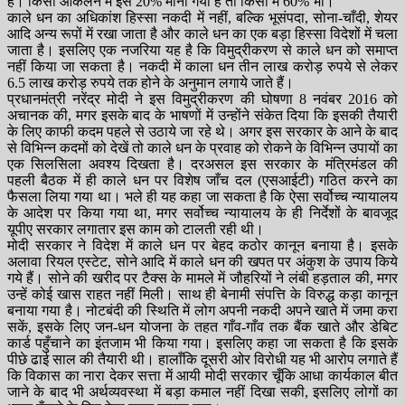
है। किसी आकलन में इसे 20% माना गया है तो किसी में 60% भी।
काले धन का अधिकांश हिस्सा नकदी में नहीं, बल्कि भूसंपदा, सोना-चाँदी, शेयर
आदि अन्य रूपों में रखा जाता है और काले धन का एक बड़ा हिस्सा विदेशों में चला
जाता है। इसलिए एक नजरिया यह है कि विमुद्रीकरण से काले धन को समाप्त
नहीं किया जा सकता है। नकदी में काला धन तीन लाख करोड़ रुपये से लेकर
6.5 लाख करोड़ रुपये तक होने के अनुमान लगाये जाते हैं।
प्रधानमंत्री नरेंद्र मोदी ने इस विमुद्रीकरण की घोषणा 8 नवंबर 2016 को
अचानक की, मगर इसके बाद के भाषणों में उन्होंने संकेत दिया कि इसकी तैयारी
के लिए काफी कदम पहले से उठाये जा रहे थे। अगर इस सरकार के आने के बाद
से विभिन्न कदमों को देखें तो काले धन के प्रवाह को रोकने के विभिन्न उपायों का
एक सिलसिला अवश्य दिखता है। दरअसल इस सरकार के मंत्रिमंडल की
पहली बैठक में ही काले धन पर विशेष जाँच दल (एसआईटी) गठित करने का
फैसला लिया गया था। भले ही यह कहा जा सकता है कि ऐसा सर्वोच्च न्यायालय
के आदेश पर किया गया था, मगर सर्वोच्च न्यायालय के ही निर्देशों के बावजूद
यूपीए सरकार लगातार इस काम को टालती रही थी।
मोदी सरकार ने विदेश में काले धन पर बेहद कठोर कानून बनाया है। इसके
अलावा रियल एस्टेट, सोने आदि में काले धन की खपत पर अंकुश के उपाय किये
गये हैं। सोने की खरीद पर टैक्स के मामले में जौहरियों ने लंबी हड़ताल की, मगर
उन्हें कोई खास राहत नहीं मिली। साथ ही बेनामी संपत्ति के विरुद्ध कड़ा कानून
बनाया गया है। नोटबंदी की स्थिति में लोग अपनी नकदी अपने खाते में जमा करा
सकें, इसके लिए जन-धन योजना के तहत गाँव-गाँव तक बैंक खाते और डेबिट
कार्ड पहुँचाने का इंतजाम भी किया गया। इसलिए कहा जा सकता है कि इसके
पीछे ढाई साल की तैयारी थी। हालाँकि दूसरी ओर विरोधी यह भी आरोप लगाते हैं
कि विकास का नारा देकर सत्ता में आयी मोदी सरकार चूँकि आधा कार्यकाल बीत
जाने के बाद भी अर्थव्यवस्था में बड़ा कमाल नहीं दिखा सकी, इसलिए लोगों का