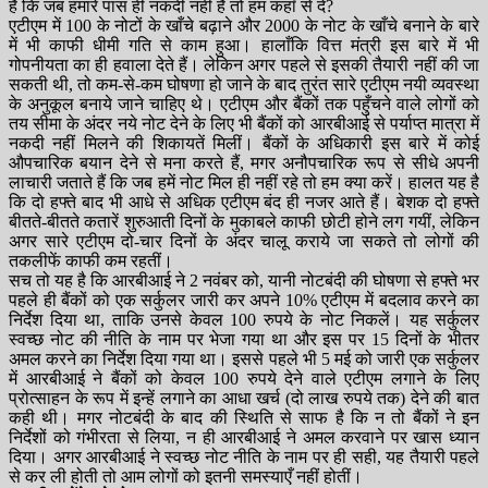
हैं कि जब हमारे पास ही नकदी नहीं है तो हम कहाँ से दें?
एटीएम में 100 के नोटों के खाँचे बढ़ाने और 2000 के नोट के खाँचे बनाने के बारे
में भी काफी धीमी गति से काम हुआ। हालाँकि वित्त मंत्री इस बारे में भी
गोपनीयता का ही हवाला देते हैं। लेकिन अगर पहले से इसकी तैयारी नहीं की जा
सकती थी, तो कम-से-कम घोषणा हो जाने के बाद तुरंत सारे एटीएम नयी व्यवस्था
के अनुकूल बनाये जाने चाहिए थे। एटीएम और बैंकों तक पहुँचने वाले लोगों को
तय सीमा के अंदर नये नोट देने के लिए भी बैंकों को आरबीआई से पर्याप्त मात्रा में
नकदी नहीं मिलने की शिकायतें मिलीं। बैंकों के अधिकारी इस बारे में कोई
औपचारिक बयान देने से मना करते हैं, मगर अनौपचारिक रूप से सीधे अपनी
लाचारी जताते हैं कि जब हमें नोट मिल ही नहीं रहे तो हम क्या करें। हालत यह है
कि दो हफ्ते बाद भी आधे से अधिक एटीएम बंद ही नजर आते हैं। बेशक दो हफ्ते
बीतते-बीतते कतारें शुरुआती दिनों के मुकाबले काफी छोटी होने लग गयीं, लेकिन
अगर सारे एटीएम दो-चार दिनों के अंदर चालू कराये जा सकते तो लोगों की
तकलीफें काफी कम रहतीं।
सच तो यह है कि आरबीआई ने 2 नवंबर को, यानी नोटबंदी की घोषणा से हफ्ते भर
पहले ही बैंकों को एक सर्कुलर जारी कर अपने 10% एटीएम में बदलाव करने का
निर्देश दिया था, ताकि उनसे केवल 100 रुपये के नोट निकलें। यह सर्कुलर
स्वच्छ नोट की नीति के नाम पर भेजा गया था और इस पर 15 दिनों के भीतर
अमल करने का निर्देश दिया गया था। इससे पहले भी 5 मई को जारी एक सर्कुलर
में आरबीआई ने बैंकों को केवल 100 रुपये देने वाले एटीएम लगाने के लिए
प्रोत्साहन के रूप में इन्हें लगाने का आधा खर्च (दो लाख रुपये तक) देने की बात
कही थी। मगर नोटबंदी के बाद की स्थिति से साफ है कि न तो बैंकों ने इन
निर्देशों को गंभीरता से लिया, न ही आरबीआई ने अमल करवाने पर खास ध्यान
दिया। अगर आरबीआई ने स्वच्छ नोट नीति के नाम पर ही सही, यह तैयारी पहले
से कर ली होती तो आम लोगों को इतनी समस्याएँ नहीं होतीं।