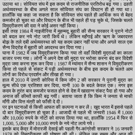
उठाया था। सोवियत संघ में इस कदम से राजनीतिक प्रतिरोध बढ़ गया। ढहती
अर्थव्यवस्था के बीच अगले साल सोवियत संघ का विघटन ही हो गया था।
हालाँकि यह कहा जा सकता है कि सोवियत संघ पहले ही आर्थिक रूप से बेहद
कमजोर हो चुका था और विघटन के बीज भी पहले ही पड़ चुके थे, जिसके चलते
विमुद्रीकरण की दवा ने कोई असर नहीं किया।
इसी तरह 1984 में नाइजीरिया में मुहम्मदू बुहारी की सैन्य सरकार ने पुराने नोटों
को बदल कर नये नोट जारी किये थे। लेकिन महँगाई और ऋण के जबरदस्त
बोझ के तले दबी अर्थव्यवस्था को यह कदम उबार नहीं पाया और अगले साल एक
सैन्य विद्रोह में बुहारी को अपदस्थ कर दिया गया।
घाना में 1982 में जब विमुद्रीकरण किया गया तो वहाँ विदेशी मुद्राओं का काला
बाजार पनप गया। लोगों ने अपने देश की मुद्रा पर भरोसा करना बंद कर विदेशी
मुद्रा जमा करना शुरू कर दिया। 1987 में म्यांमार में सैन्य शासन ने विमुद्रीकरण
किया तो पहले से संकट में पड़ी अर्थव्यवस्था के बीच इस कदम के चलते आम
लोगों का विरोध प्रदर्शन और तीखा हो गया।
हाल में 2010 में उत्तरी कोरिया में किम जोंग 2 की सरकार ने पुरानी मुद्रा का
मूल्य सीधे एक प्रतिशत कर दिया, यानी 100 के बदले केवल एक। मगर इस
कदम के तुरंत बाद कमजोर फसल होने से देश में खाद्यान्न संकट पैदा हो गया और
अनाज की कीमतें काफी बढ़ गयीं। बताया जाता है कि किम ने जनता से माफी
माँगी और वित्त मंत्री को फाँसी दे दी।
पर इन घटनाओं से किसी आफत की कल्पना न कर लें। खुद भारत में इससे पहले
दो बार विमुद्रीकरण हो चुका है। आजादी से पहले भी जनवरी 1946 में 1,000
और 10,000 रुपये के नोटों को वापस लिया गया था, हालाँकि 1954 में फिर से
1,000, 5,000 और 10,000 रुपये के नये नोट लाये गये।
इसके बाद केंद्र में मोरारजी देसाई की पहली गैर-कांग्रेसी सरकार ने 16 जनवरी
1978 को विमुद्रीकरण की घोषणा की थी। लेकिन उस समय और आज की