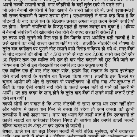
अपनी नकदी खपानी चाही, मगर जौहरियों के यहाँ तुरंत छापे भी पडऩे लगे।
जो लोग बेनामी संपत्तियों में पैसा खपाने के रास्ते खोज रहे थे, उन्हें प्रधानमंत्री
की सख्त चेतावनी ने जरूर डराया होगा। प्रधानमंत्री ने साफ कह दिया है कि
नोटबंदी के बाद काले धन के खिलाफ उनका अगला बड़ा कदम बेनामी संपत्तियों
पर होगा। बेनामी संपत्तियों के विरुद्ध पहले ही सख्त कानून बन चुका है। भविष्य
में बेनामी संपत्तियों की खोजबीन तेज होने के स्पष्ट सरकारी संकेत हैं।
हर तरफ यही सुनने को मिल रहा है कि जिनके पास अघोषित बड़ी नकदी है, वे
उसे खपाने का कोई रास्ता तलाश नहीं पा रहे। हालाँकि नोटबंदी की घोषणा के
तुरंत बाद कमीशन पर पुराने नोट खपाने वाले गिरोह सक्रिय हो गये थे, मगर बैंकों
से नोट बदलने की सीमा को 4,500 रुपये से घटा कर 2,000 रुपये कर देने और
30 दिसंबर तक एक व्यक्ति को एक ही बार नोट बदलने की छूट दिये जाने का
नियम बना देने से इस गोरखधंधे पर काफी हद तक अंकुश लगा है।
एक व्यक्ति एक ही बार नोट बदल सके, इसके लिए मतदान के समय इस्तेमाल
होने वाली स्याही के प्रयोग का फैसला किया गया। हालाँकि इस फैसले पर
चुनाव आयोग की ओर से सरकार से स्पष्टीकरण भी माँगा गया और शुरुआत में
बैंकों के पास ऐसी स्याही नहीं होने के चलते अमल नहीं हो पाने की खबरें भी
आयीं। पर इस कदम के लागू होने के तुरंत बाद बैंकों में लगने वाली कतारें छोटी
होने लग गयीं।
काफी लोगों का सवाल है कि अगर नोटबंदी से सारा काला धन खत्म नहीं होगा
और भविष्य में काला धन फिर से बनता ही रहेगा तो आम जनता को इतनी
तकलीफ में क्यों डाला गया। मगर यह ध्यान देने वाली बात है कि एकबारगी तो
काली नकदी का अधिकांश हिस्सा निपट ही जायेगा और काफी काली नकदी
बैंकिंग व्यवस्था के अंदर आ कर सफेद हो जायेगी।
बेशक, काले धन का बड़ा हिस्सा नकदी में नहीं बल्कि भूसंपदा, सोने-जवाहरात
आदि अन्य रूपों में होता है। लेकिन अर्थशास्त्री नकदी को अर्थव्यवस्था का