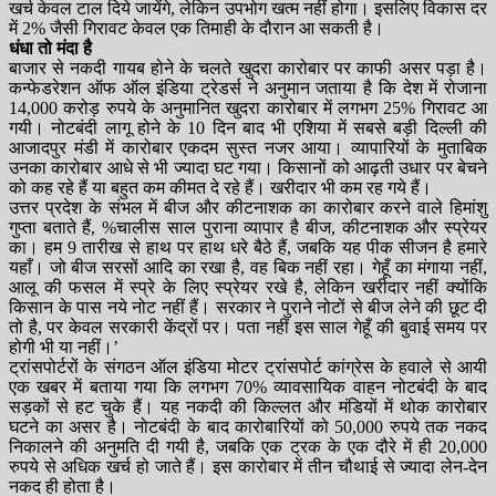
खर्च केवल टाल दिये जायेंगे, लेकिन उपभोग खत्म नहीं होगा। इसलिए विकास दर
में 2% जैसी गिरावट केवल एक तिमाही के दौरान आ सकती है।
धंधा तो मंदा है
बाजार से नकदी गायब होने के चलते खुदरा कारोबार पर काफी असर पड़ा है।
कन्फेडरेशन ऑफ ऑल इंडिया ट्रेडर्स ने अनुमान जताया है कि देश में रोजाना
14,000 करोड़ रुपये के अनुमानित खुदरा कारोबार में लगभग 25% गिरावट आ
गयी। नोटबंदी लागू होने के 10 दिन बाद भी एशिया में सबसे बड़ी दिल्ली की
आजादपुर मंडी में कारोबार एकदम सुस्त नजर आया। व्यापारियों के मुताबिक
उनका कारोबार आधे से भी ज्यादा घट गया। किसानों को आढ़ती उधार पर बेचने
को कह रहे हैं या बहुत कम कीमत दे रहे हैं। खरीदार भी कम रह गये हैं।
उत्तर प्रदेश के संभल में बीज और कीटनाशक का कारोबार करने वाले हिमांशु
गुप्ता बताते हैं, %चालीस साल पुराना व्यापार है बीज, कीटनाशक और स्प्रेयर
का। हम 9 तारीख से हाथ पर हाथ धरे बैठे हैं, जबकि यह पीक सीजन है हमारे
यहाँ। जो बीज सरसों आदि का रखा है, वह बिक नहीं रहा। गेहूँ का मंगाया नहीं,
आलू की फसल में स्प्रे के लिए स्प्रेयर रखे है, लेकिन खरीदार नहीं क्योंकि
किसान के पास नये नोट नहीं हैं। सरकार ने पुराने नोटों से बीज लेने की छूट दी
तो है, पर केवल सरकारी केंद्रों पर। पता नहीं इस साल गेहूँ की बुवाई समय पर
होगी भी या नहीं।’
ट्रांसपोर्टरों के संगठन ऑल इंडिया मोटर ट्रांसपोर्ट कांग्रेस के हवाले से आयी
एक खबर में बताया गया कि लगभग 70% व्यावसायिक वाहन नोटबंदी के बाद
सड़कों से हट चुके हैं। यह नकदी की किल्लत और मंडियों में थोक कारोबार
घटने का असर है। नोटबंदी के बाद कारोबारियों को 50,000 रुपये तक नकद
निकालने की अनुमति दी गयी है, जबकि एक ट्रक के एक दौरे में ही 20,000
रुपये से अधिक खर्च हो जाते हैं। इस कारोबार में तीन चौथाई से ज्यादा लेन-देन
नकद ही होता है।