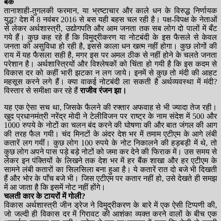
बैंक
तानाशाही-तुगलकी फरमान, या भ्रष्टाचार और काले धन के विरुद्ध निर्णायक
युद्ध? देश में 8 नवंबर 2016 से बस यही बहस चल रही है। पक्ष-विपक्ष के नेताओं
से लेकर अर्थशास्त्री, उद्योगपति और आम जनता तक सब लोग दो पालों में बँट
गये हैं। कुछ कह रहे हैं कि विमुद्रीकरण या नोटबंदी के इस फैसले से केवल
जनता को असुविधा हो रही है, इससे काला धन खत्म नहीं होगा। कुछ लोगों की
राय में यह फैसला सही है, मगर इस पर अमल ठीक से नहीं होने के चलते जनता
परेशान है। अर्थशास्त्रियों और विश्लेषकों को चिंता हो गयी है कि इस कदम से
विकास दर को कहीं भारी झटका न लग जाये। इनमें से कुछ तो मंदी की आहट
महसूस करने लगे हैं। क्या वाकई नोटबंदी ला सकती है अर्थव्यवस्था में मंदी?
विस्तार से समीक्षा कर रहे हैं
राजीव रंजन झा।
यह एक ऐसा सच था, जिसके फैलने की रफ्तार अफवाह से भी ज्यादा तेज रही।
खुद प्रधानमंत्री नरेंद्र मोदी ने टेलीविजन पर राष्ट्र के नाम संदेश में 500 और
1000 रुपये के नोटों का चलन बंद करने की घोषणा की और बात जंगल की आग
की तरह फैल गयी। चंद मिनटों के अंदर देश भर में तमाम एटीएम के आगे लंबी
कतारें लग गयीं। कुछ लोग 100 रुपये के नोट निकालने की हड़बड़ी में थे, तो
कुछ लोग अपने पास पड़े बड़े नोटों को जमा कर देने की फिराक में। उस समय से
लेकर इन पंक्तियों के लिखने तक देश भर में हर बैंक शाखा और हर एटीएम के
सामने लंबी कतारों का सिलसिला बना हुआ है। ये कतारें रात दो बजे भी दिखती
हैं और भोर के पाँच बजे भी। जिस एटीएम पर कतार नहीं हो, उसे देखते ही समझ
में आ जाता है कि इसमें नोट नहीं होंगे।
चलती कार के टायरों में गोली?
विकास अर्थशास्त्री जीन ड्रेज ने विमुद्रीकरण के बारे में एक ऐसी टिप्पणी की,
जो जल्दी ही विकास दर में गिरावट की आशंका व्यक्त करने वालों के बीच एक