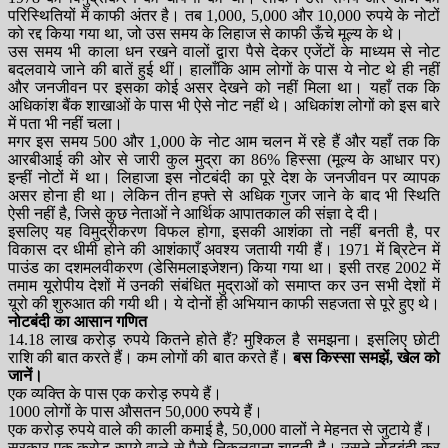
परिस्थितियों में काफी अंतर है। तब 1,000, 5,000 और 10,000 रुपये के नोटों
को रद्द किया गया था, जो उस समय के लिहाज से काफी ऊँचे मूल्य के थे।
उस समय भी काला धन रखने वालों द्वारा पैसे देकर एजेंटों के माध्यम से नोट
बदलवाये जाने की बातें हुई थीं। हालाँकि आम लोगों के पास ये नोट थे ही नहीं
और जनजीवन पर इसका कोई असर देखने को नहीं मिला था। यहाँ तक कि
अधिकांश बैंक शाखाओं के पास भी ऐसे नोट नहीं थे। अधिकांश लोगों को इस बारे
में पता भी नहीं चला।
मगर इस समय 500 और 1,000 के नोट आम चलन में रहे हैं और यहाँ तक कि
आरबीआई की ओर से जारी कुल मुद्रा का 86% हिस्सा (मूल्य के आधार पर)
इन्हीं नोटों में था। लिहाजा इस नोटबंदी का पूरे देश के जनजीवन पर व्यापक
असर होना ही था। लेकिन तीन हफ्ते से अधिक गुजर जाने के बाद भी स्थिति
ऐसी नहीं है, जिसे कुछ नेताओं ने आर्थिक आपातकाल की संज्ञा दे दी।
इसलिए यह विमुद्रीकरण विफल होगा, इसकी आशंका तो नहीं बनती है, पर
विकास दर धीमी होने की आशंकाएँ अवश्य जतायी गयी हैं। 1971 में ब्रिटेन में
पाउंड का दशमलवीकरण (डेसिमलाइजेशन) किया गया था। इसी तरह 2002 में
तमाम यूरोपीय देशों में उनकी संबंधित मुद्राओं को समाप्त कर उन सभी देशों में
यूरो की शुरुआत की गयी थी। ये दोनों ही अभियान काफी सहजता से पूरे हुए थे।
नोटबंदी का आसान गणित
14.18 लाख करोड़ रुपये कितने होते हैं? मुश्किल है समझना। इसलिए छोटी
राशि की बात करते हैं। कम लोगों की बात करते हैं।
बस किस्सा समझें, खेल को
जानें।
एक व्यक्ति के पास एक करोड़ रुपये हैं।
1000 लोगों के पास औसतन 50,000 रुपये हैं।
एक करोड़ रुपये वाले की काली कमाई है, 50,000 वालों ने मेहनत से जुटाये हैं।
सरकार एक करोड़ रुपये वाले से पैसे निकलवाना चाहती है। उसने नोटबंदी कर