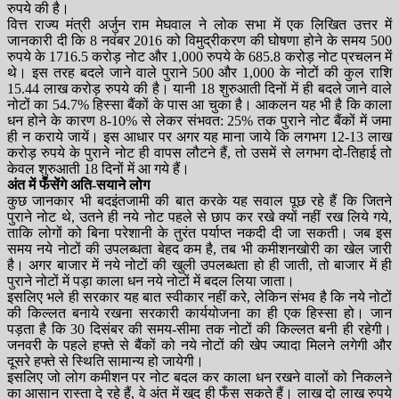
रुपये की है।
वित्त राज्य मंत्री अर्जुन राम मेघवाल ने लोक सभा में एक लिखित उत्तर में
जानकारी दी कि 8 नवंबर 2016 को विमुद्रीकरण की घोषणा होने के समय 500
रुपये के 1716.5 करोड़ नोट और 1,000 रुपये के 685.8 करोड़ नोट प्रचलन में
थे। इस तरह बदले जाने वाले पुराने 500 और 1,000 के नोटों की कुल राशि
15.44 लाख करोड़ रुपये की है। यानी 18 शुरुआती दिनों में ही बदले जाने वाले
नोटों का 54.7% हिस्सा बैंकों के पास आ चुका है। आकलन यह भी है कि काला
धन होने के कारण 8-10% से लेकर संभवत: 25% तक पुराने नोट बैंकों में जमा
ही न कराये जायें। इस आधार पर अगर यह माना जाये कि लगभग 12-13 लाख
करोड़ रुपये के पुराने नोट ही वापस लौटने हैं, तो उसमें से लगभग दो-तिहाई तो
केवल शुरुआती 18 दिनों में आ गये हैं।
अंत में फँसेंगे अति-सयाने लोग
कुछ जानकार भी बदइंतजामी की बात करके यह सवाल पूछ रहे हैं कि जितने
पुराने नोट थे, उतने ही नये नोट पहले से छाप कर रखे क्यों नहीं रख लिये गये,
ताकि लोगों को बिना परेशानी के तुरंत पर्याप्त नकदी दी जा सकती। जब इस
समय नये नोटों की उपलब्धता बेहद कम है, तब भी कमीशनखोरी का खेल जारी
है। अगर बाजार में नये नोटों की खुली उपलब्धता हो ही जाती, तो बाजार में ही
पुराने नोटों में पड़ा काला धन नये नोटों में बदल लिया जाता।
इसलिए भले ही सरकार यह बात स्वीकार नहीं करे, लेकिन संभव है कि नये नोटों
की किल्लत बनाये रखना सरकारी कार्ययोजना का ही एक हिस्सा हो। जान
पड़ता है कि 30 दिसंबर की समय-सीमा तक नोटों की किल्लत बनी ही रहेगी।
जनवरी के पहले हफ्ते से बैंकों को नये नोटों की खेप ज्यादा मिलने लगेगी और
दूसरे हफ्ते से स्थिति सामान्य हो जायेगी।
इसलिए जो लोग कमीशन पर नोट बदल कर काला धन रखने वालों को निकलने
का आसान रास्ता दे रहे हैं, वे अंत में खुद ही फँस सकते हैं। लाख दो लाख रुपये