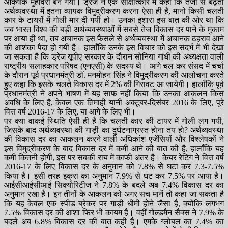
आकर्षक मुहावरा बन गयी। ड्रेज ने एक साक्षात्कार में कहा कि तेजी से बढ़ती
अर्थव्यवस्था में इतना व्यापक विमुद्रीकरण करना ऐसा ही है, मानो किसी चलती
कार के टायरों में गोली मार दी गयी हो। उनका इशारा इस बात की ओर था कि
जब भारत विश्व की बड़ी अर्थव्यवस्थाओं में सबसे तेज विकास दर पाने के मुकाम
पर आया ही था, तब अचानक इस फैसले से अर्थव्यवस्था में अचानक ठहराव आने
की आशंका पैदा हो गयी है। हालाँकि उनके इस विचार को इस संदर्भ में भी देखा
जा सकता है कि ड्रेज यूपीए सरकार के दौरान सोनिया गांधी की अध्यक्षता वाली
राष्ट्रीय सलाहकार परिषद (एनएसी) के सदस्य थे। आगे चल कर संसद में चर्चा
के दौरान पूर्व प्रधानमंत्री डॉ. मनमोहन सिंह ने विमुद्रीकरण की आलोचना करते
हुए कहा कि इसके चलते विकास दर में 2% की गिरावट आ जायेगी। हालाँकि पूर्व
प्रधानमंत्री ने अपने भाषण में यह साफ नहीं किया कि उनका आकलन किस
अवधि के लिए है, केवल एक तिमाही यानी अक्टूबर-दिसंबर 2016 के लिए, पूरे
वित्त वर्ष 2016-17 के लिए, या आगे के लिए भी।
पर क्या वाकई स्थिति ऐसी ही है कि चलती कार की टायर में गोली लग गयी,
जिसके बाद अर्थव्यवस्था की गाड़ी का दुर्घटनाग्रस्त होना तय हो? अर्थव्यवस्था
की विकास दर का आकलन करने वाली अधिकांश एजेंसियों और विश्लेषकों ने
इस विमुद्रीकरण के बाद विकास दर में कमी आने की बात की है, हालाँकि यह
कमी कितनी होगी, इस पर सबकी राय में काफी अंतर है। केयर रेटिंग ने वित्त वर्ष
2016-17 के लिए विकास दर के अनुमान को 7.8% से घटा कर 7.3-7.5%
किया है। इसी तरह इक्रा का अनुमान 7.9% से घट कर 7.5% पर आया है।
आईसीआईसीआई सिक्योरिटीज ने 7.8% के बदले अब 7.4% विकास दर का
अनुमान रखा है। इन तीनों के आकलन को अगर सच मानें तो कहा जा सकता है
कि यह केवल एक स्पीड ब्रेकर पर गाड़ी धीमी होने जैसा है, क्योंकि लगभग
7.5% विकास दर की आशा फिर भी कायम है। वहीं गोल्डमैन सैक्स ने 7.9% के
बदले अब 6.8% विकास दर की बात कही है। एमके ग्लोबल का 7.4% का