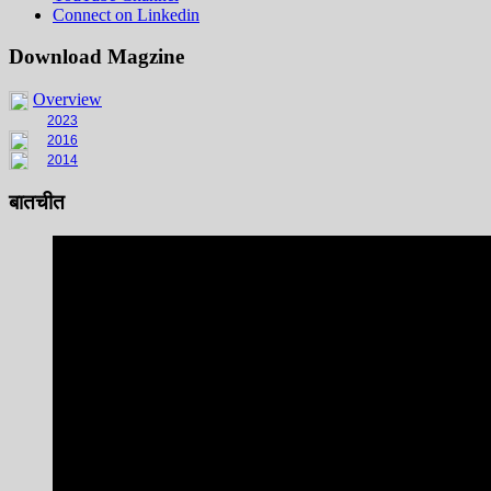
Connect on Linkedin
Download Magzine
Overview
2023
2016
2014
बातचीत