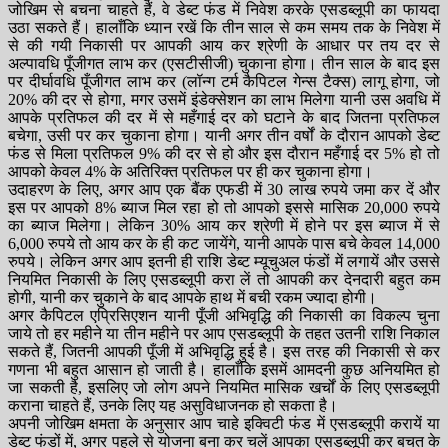
जोखिम से बचना चाहते हैं, वे डेब्ट फंड में निवेश करके एसडब्लूपी का फायदा
उठा सकते हैं। हालाँकि ध्यान रखें कि तीन साल से कम समय तक के निवेश में
से की गयी निकासी पर आपकी आय कर श्रेणी के आधार पर तय दर से
अल्पावधि पूँजीगत लाभ कर (एसटीसीजी) चुकाना होगा। तीन साल के बाद इस
पर दीर्घावधि पूँजीगत लाभ कर (लॉन्ग टर्म कैपिटल गेन्स टैक्स) लागू होगा, जो
20% की दर से होगा, मगर उसमें इंडेक्सेशन का लाभ मिलेगा यानी उस अवधि में
आपके प्रतिफल की दर में से महँगाई दर को घटाने के बाद जितना प्रतिफल
बचेगा, उसी पर कर चुकाना होगा। यानी अगर तीन वर्षों के दौरान आपको डेब्ट
फंड से मिला प्रतिफल 9% की दर से हो और इस दौरान महँगाई दर 5% हो तो
आपको केवल 4% के अतिरिक्त प्रतिफल पर ही कर चुकाना होगा।
उदाहरण के लिए, अगर आप एक बैंक एफडी में 30 लाख रुपये जमा कर दें और
इस पर आपको 8% ब्याज मिल रहा हो तो आपको इससे मासिक 20,000 रुपये
का ब्याज मिलेगा। लेकिन 30% आय कर श्रेणी में होने पर इस ब्याज में से
6,000 रुपये तो आय कर के ही कट जायेंगे, यानी आपके पास बचे केवल 14,000
रुपये। लेकिन अगर आप इतनी ही राशि डेब्ट म्यूचुअल फंडों में लगायें और उससे
नियमित निकासी के लिए एसडब्लूपी करा लें तो आपकी कर देनदारी बहुत कम
होगी, यानी कर चुकाने के बाद आपके हाथ में बची रकम ज्यादा होगी।
अगर कैपिटल एप्रिसिएशन यानी पूँजी अभिवृद्धि की निकासी का विकल्प चुना
जाये तो हर महीने या तीन महीने पर आप एसडब्लूपी के तहत उतनी राशि निकाल
सकते हैं, जितनी आपकी पूँजी में अभिवृद्धि हुई है। इस तरह की निकासी से कर
गणना भी बहुत आसान हो जाती है। हालाँकि इसमें आमदनी कुछ अनियमित हो
जा सकती है, इसलिए जो लोग अपने नियमित मासिक खर्चों के लिए एसडब्लूपी
कराना चाहते हैं, उनके लिए यह असुविधाजनक हो सकता है।
अपनी जोखिम क्षमता के अनुसार आप चाहे इक्विटी फंड में एसडब्लूपी करायें या
डेब्ट फंडों में, अगर पहले से योजना बना कर चलें आपका एसडब्लूपी कर बचत के