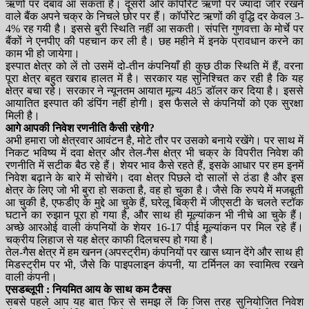
ऋणों पर दबाव आ सकता है। दूसरी ओर कॉर्पोरेट ऋणों पर ज्यादा जोर रखने
वाले बैंक अपने चक्र के निचले छोर पर हैं। कॉर्पोरेट ऋणों की वृद्धि दर केवल 3-
4% रह गयी है। इससे बुरी स्थिति नहीं आ सकती। संपत्ति गुणवत्ता के मोर्चे पर
बैंकों ने एनपीए की पहचान कर ली है। छह महीने में इनके प्रावधान करने का
काम भी हो जायेगा।
इस्पात क्षेत्र को लें तो उसमें दो-तीन कंपनियाँ ही कुछ ठीक स्थिति में हैं, वरना
पूरा क्षेत्र बहुत खराब हालत में है। सरकार यह सुनिश्चित कर रही है कि यह
क्षेत्र बचा रहे। सरकार ने न्यूनतम आयात मूल्य 485 डॉलर कर दिया है। इससे
आयातित इस्पात की डंपिंग नहीं होगी। इस फैसले से कंपनियों को एक सुरक्षा
मिली है।
आगे आपकी निवेश रणनीति कैसी रहेगी?
अभी हमारा जो क्षेत्रवार आवंटन है, मोटे तौर पर उसको बनाये रखेंगे। पर साथ में
निकट भविष्य में दवा क्षेत्र और तेल-गैस क्षेत्र भी चक्र के विपरीत निवेश की
रणनीति में सटीक बैठ रहे हैं। शेयर भाव कैसे रहते हैं, इसके आधार पर हम इनमें
निवेश बढ़ाने के बारे में सोचेंगे। दवा क्षेत्र पिछले दो सालों से ठंडा है और इस
क्षेत्र के लिए जो भी बुरा हो सकता है, वह हो चुका है। जैसे कि रुपये में मजबूती
आ चुकी है, एफडीए के मुद्दे आ चुके हैं, घरेलू बिक्री में जीएसटी के चलते स्टॉक
घटाने का रुझान पूरा हो गया है, और साथ ही मूल्यांकन भी नीचे आ चुके हैं।
अच्छे आरओई वाली कंपनियों के शेयर 16-17 पीई मूल्यांकन पर मिल रहे हैं।
चक्रीय लिहाज से यह क्षेत्र काफी दिलचस्प हो गया है।
तेल-गैस क्षेत्र में हम खनन (अपस्ट्रीम) कंपनियों पर खास ध्यान देंगे और साथ ही
मिडस्ट्रीम पर भी, जैसे कि पाइपलाइन कंपनी, या टर्मिनल का स्वामित्व रखने
वाली कंपनी।
एसडब्लूपी : नियमित आय के साथ कम टैक्स
सबसे पहले आप यह बात फिर से समझ लें कि जिस तरह सुनियोजित निवेश