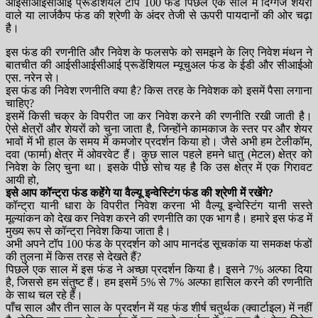
आईसीआईसीआई प्रूडेंशियल टॉप 100 फंड पिछले एक साल में दिग्गज शेयरों
वाले या लार्जकैप फंड की श्रेणी के अंदर तेजी से ऊपरी पायदानों की ओर चढ़ा
है।
इस फंड की रणनीति और निवेश के फलसफे को समझने के लिए निवेश मंथन ने
बातचीत की आईसीआईसीआई प्रूडेंशियल म्यूचुअल फंड के ईडी और सीआईओ
एस. नरेन से।
इस फंड की निवेश रणनीति क्या है? किस तरह के निवेशक को इसमें पैसा लगाना
चाहिए?
इसमें किसी चक्र के विपरीत जा कर निवेश करने की रणनीति रखी जाती है।
ऐसे क्षेत्रों और शेयरों को चुना जाता है, जिन्होंने कामकाज के स्तर पर और शेयर
भावों में भी हाल के समय में कमजोर प्रदर्शन किया हो। जैसे अभी हम टेलीकॉम,
दवा (फार्मा) क्षेत्र में ओवरवेट हैं। कुछ साल पहले हमने धातु (मेटल) क्षेत्र को
निवेश के लिए चुना था। इसके पीछे सोच यह है कि उस क्षेत्र में एक गिरावट
आयी हो,
इसे आप कॉन्ट्रा फंड कहेंगे या वैल्यू इन्वेस्टिंग फंड की श्रेणी में रखेंगे?
कॉन्ट्रा यानी धारा के विपरीत निवेश करना भी वैल्यू इन्वेस्टिंग यानी सस्ते
मूल्यांकन को देख कर निवेश करने की रणनीति का एक भाग है। हमारे इस फंड में
मुख्य रूप से कॉन्ट्रा निवेश किया जाता है।
अभी अपने टॉप 100 फंड के प्रदर्शन को आप मानदंड सूचकांक या समकक्ष फंडों
की तुलना में किस तरह से देखते हैं?
पिछले एक साल में इस फंड ने अच्छा प्रदर्शन किया है। इसने 7% अल्फा दिया
है, जिससे हम संतुष्ट हैं। हम इसमें 5% से 7% अल्फा हासिल करने की रणनीति
के साथ चल रहे हैं।
पाँच साल और तीन साल के प्रदर्शन में यह फंड शीर्ष चतुर्थक (क्वार्टाइल) में नहीं