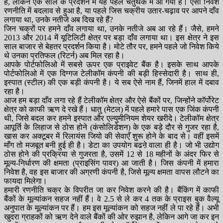
है, लेकिन एक साल के प्रदर्शन में यह पहले चतुर्थक में आ गया है। ऐसा निवेश
रणनीति में बदलाव से हुआ है, या पहले जिस चक्रीय उतार-चढ़ाव पर आपने दाँव
लगाया था, उनके नतीजे अब दिख रहे हैं?
जिन चक्रों पर हमने दाँव लगाया था, उनके नतीजे अब आ रहे हैं। जैसे, हमने
2013 और 2014 में यूटिलिटी क्षेत्र पर बड़ा दाँव लगाया था। इस क्षेत्र ने इस
साल बाजार से बेहतर प्रदर्शन किया है। मोटे तौर पर, हमने पहले जो निवेश किये
थे उनका प्रतिफल (रिटर्न) अब मिल रहा है।
आपके पोर्टफोलिओ में सबसे ऊपर एक प्राइवेट बैंक है। इसके साथ आपके
पोर्टफोलिओ में एक दिग्गज टेलीकॉम कंपनी की बड़ी हिस्सेदारी है। साथ ही,
इस्पात (स्टील) की एक बड़ी कंपनी है। ये सब ऐसे नाम हैं, जिनमें हाल में दबाव
रहा है।
आज हम बड़ा दाँव लगा रहे हैं टेलीकॉम क्षेत्र और ऐसे बैंकों पर, जिन्होंने कॉर्पोरेट
क्षेत्र को काफी ऋण दे रखे हैं। धातु (मेटल) में पहले हमारे पास एक जिंक कंपनी
थी, जिसे बदल कर हमने इस्पात और एल्युमीनियम शेयर खरीदे। टेलीकॉम क्षेत्र
आपूर्ति के लिहाज से ठोस होने (कंसोलिडेशन) के एक बड़े दौर से गुजर रहा है,
खास कर अक्टूबर में रिलायंस जियो की सेवाएँ शुरू होने के बाद से। वहीं इसमें
माँग तो मजबूत बनी हुई ही है। डेटा का उपयोग बढऩे वाला ही है। जो भी उद्योग
ठोस होने की प्रक्रिया से गुजरता है, उसमें 12 से 18 महीनों के अंदर फिर से
मूल्य-निर्धारण की क्षमता (प्राइसिंग पावर) आ जाती है। जिस कंपनी में हमारा
निवेश है, वह इस बाजार की अग्रणी कंपनी है, जिसे मूल्य क्षमता वापस लौटने का
फायदा मिलेगा।
हमारी रणनीति चक्र के विपरीत जा कर निवेश करने की है। बैंकिंग में काफी
बैंकों के मूल्यांकन सहज नहीं हैं। वे 2.5 से ले कर 4 तक के प्राइस बुक वैल्यू
अनुपात के मूल्यांकन पर हैं। हम इस मूल्यांकन को सहज नहीं ले पा रहे हैं। अभी
खुदरा ग्राहकों को ऋण देने वाले बैंकों की ओर रुझान है, लेकिन आगे जा कर इन